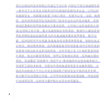
四川太锦信息技术有限公司成立于2015年,总部位于四川省成都市是
一家专注于公共安全与政务信息化领域的高新技术企业。公司以科
技赋能安全，创新驱动发展"为核心理念，长期为公安、法院、检察
院、应急管理局及军队等政府部门提供专业化信息技术服务，是西
南地区重要的智慧政务解决方案供应商。公司核心业务涵盖四大领
域:在弱电工程方面，重点实施智能化安防系统、数据中心建设及智
慧机房网络基础设施部署:信息化集成服务聚焦智慧警务、数字法
庭、应急指挥等平台搭建:装备板块提供警用单警装备、智能化执法
记录仪、移动警务终端、应急救援装备等科技装备:软件定制开发则
深度参与政法机关业务流程再造，合作开发公安 110 接处警及情指
行系统、执法办案管理系统、智慧公安检查站系统，应急融合通信
系统。形成覆盖"智能硬件+系统平台+数据服务的全链条服务能力。
凭借军工级技术标准、涉密信息系统集成资质及专业服务团队，太
锦信息始终致力于为公共安全领域客户提供安全可靠的技术支撑，
助力数字化治理能力升级。公司坚持创新驱动发展战略，持续深耕
行业场景应用，以科技力量护航社会安全体系建设。