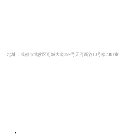
关注协会公众号
协会会员部热线
15328030390（微信同号）
地址：成都市武侯区府城大道399号天府新谷10号楼2301室