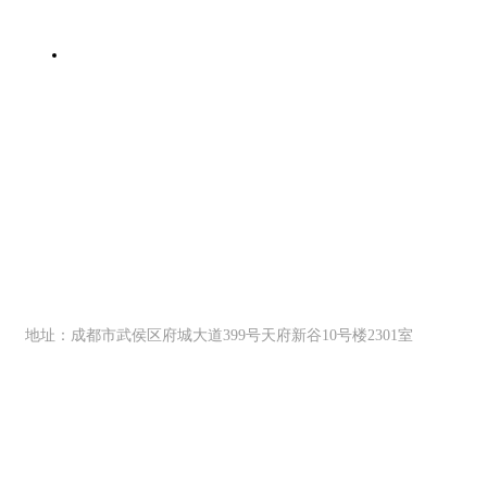
扫一扫二维码
关注协会公众号
协会会员部热线
15328030390（微信同号）
地址：成都市武侯区府城大道399号天府新谷10号楼2301室