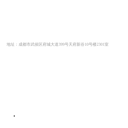
关注协会公众号
协会会员部热线
15328030390（微信同号）
地址：成都市武侯区府城大道399号天府新谷10号楼2301室