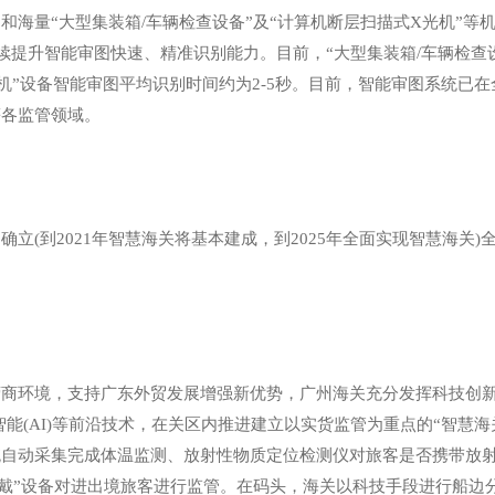
量“大型集装箱/车辆检查设备”及“计算机断层扫描式X光机”等机
持续提升智能审图快速、精准识别能力。目前，“大型集装箱/车辆检查
X光机”设备智能审图平均识别时间约为2-5秒。目前，智能审图系统
等各监管领域。
(到2021年智慧海关将基本建成，到2025年全面实现智慧海关)
环境，支持广东外贸发展增强新优势，广州海关充分发挥科技创新
工智能(AI)等前沿技术，在关区内推进建立以实货监管为重点的“智慧海
统自动采集完成体温监测、放射性物质定位检测仪对旅客是否携带放
穿戴”设备对进出境旅客进行监管。在码头，海关以科技手段进行船边